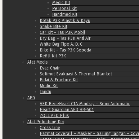
Medic Kit
Personal Kit
Handmed Kit
Kotak P3K Plastik & Kayu
Snake Bite Kit
Car Kit – Tas P3K Mobil
Dry Bag – Tas P3K Anti Air
White Bag Tipe A, B, C
Bike Kit – Tas P3K Sepeda
Refill Kit P3K
Alat Medis
Evac Chair
Selimut Evakuasi & Thermal Blanket
Bidai & Fracture Kit
Medic Kit
Tandu
AED
AED BeneHeart C1A Mindray – Semi Automatic
Heart Guardian AED HR-501
ZOLL AED Plus
Alat Pelindung Diri
Cross Line
Hazmat Coverall – Masker – Sarung Tangan – Cov