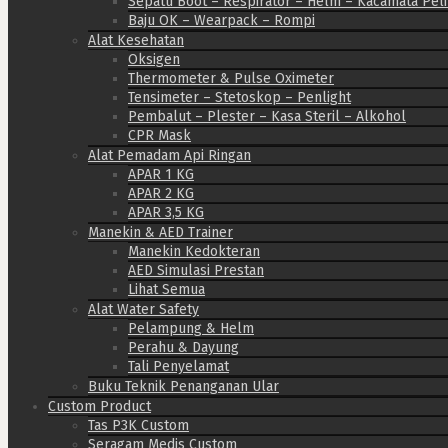
Sepatu Boot – Respirator – Helm – Kacamata Pel
Baju OK – Wearpack – Rompi
Alat Kesehatan
Oksigen
Thermometer & Pulse Oximeter
Tensimeter – Stetoskop – Penlight
Pembalut – Plester – Kasa Steril – Alkohol
CPR Mask
Alat Pemadam Api Ringan
APAR 1 KG
APAR 2 KG
APAR 3,5 KG
Manekin & AED Trainer
Manekin Kedokteran
AED Simulasi Prestan
Lihat Semua
Alat Water Safety
Pelampung & Helm
Perahu & Dayung
Tali Penyelamat
Buku Teknik Penanganan Ular
Custom Product
Tas P3K Custom
Seragam Medis Custom