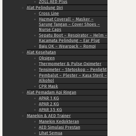
ZOLL AED Plus
Alat Pelindung Diri
Cross Line
Hazmat Coverall – Masker –
Sarung Tangan – Cover Shoes –
Nurse Caps
Sepatu Boot – Respirator – Helm –
Kacamata Pelindung – Ear Plug
Baju OK – Wearpack – Rompi
Alat Kesehatan
Oksigen
Thermometer & Pulse Oximeter
Tensimeter – Stetoskop – Penlight
Pembalut – Plester – Kasa Steril –
Alkohol
CPR Mask
Alat Pemadam Api Ringan
APAR 1 KG
APAR 2 KG
APAR 3,5 KG
Manekin & AED Trainer
Manekin Kedokteran
AED Simulasi Prestan
Lihat Semua