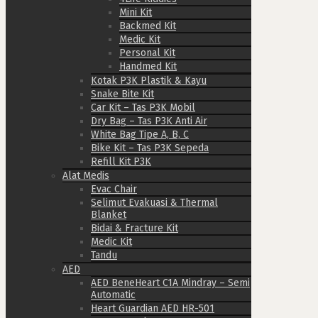
Mini Kit
Backmed Kit
Medic Kit
Personal Kit
Handmed Kit
Kotak P3K Plastik & Kayu
Snake Bite Kit
Car Kit – Tas P3K Mobil
Dry Bag – Tas P3K Anti Air
White Bag Tipe A, B, C
Bike Kit – Tas P3K Sepeda
Refill Kit P3K
Alat Medis
Evac Chair
Selimut Evakuasi & Thermal
Blanket
Bidai & Fracture Kit
Medic Kit
Tandu
AED
AED BeneHeart C1A Mindray – Semi
Automatic
Heart Guardian AED HR-501