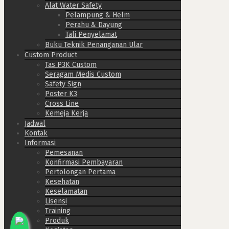
Alat Water Safety
Pelampung & Helm
Perahu & Dayung
Tali Penyelamat
Buku Teknik Penanganan Ular
Custom Product
Tas P3K Custom
Seragam Medis Custom
Safety Sign
Poster K3
Cross Line
Kemeja Kerja
Jadwal
Kontak
Informasi
Pemesanan
Konfirmasi Pembayaran
Pertolongan Pertama
Kesehatan
Keselamatan
Lisensi
x
Training
Kami akan menjawab pertanyaan Anda.
Produk
Silakan chat dengan salah satu Marketing