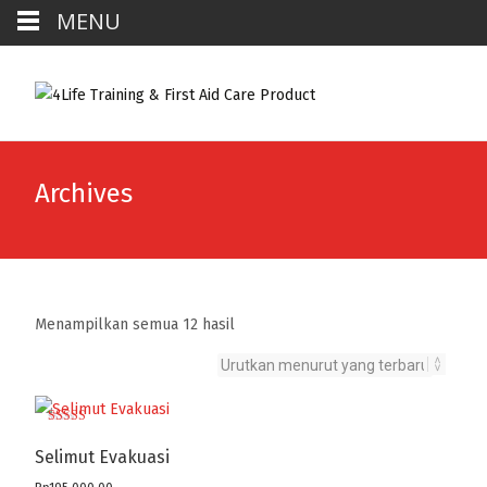
MENU
Archives
Diurutkan
Menampilkan semua 12 hasil
menurut
yang
terbaru
Dinilai
5.00
Selimut Evakuasi
dari 5