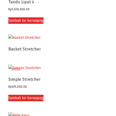
Tandu Lipat 4
Rp
1,500,000.00
Tambah ke keranjang
Basket Stretcher
Dinilai
4.50
Simple Stretcher
dari 5
Rp
615,000.00
Tambah ke keranjang