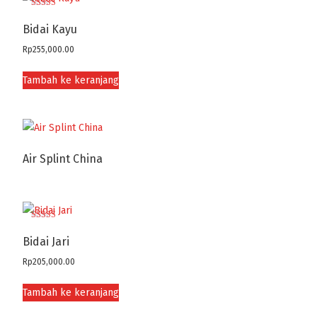
Dinilai
4.77
Bidai Kayu
dari 5
Rp
255,000.00
Tambah ke keranjang
Air Splint China
Dinilai
4.80
Bidai Jari
dari 5
Rp
205,000.00
Tambah ke keranjang