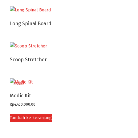
Long Spinal Board
Scoop Stretcher
Dinilai
5.00
Medic Kit
dari 5
Rp
4,450,000.00
Tambah ke keranjang