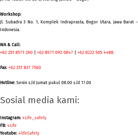
Workshop:
Jl. Subadra 3 No. 1, Komplek Indraprasta, Bogor Utara, Jawa Barat –
Indonesia.
WA & Call:
+62 251 8571 260
|
+62 8571 092 0847
|
+62 8222 505 4488
.
Fax:
+62 251 837 7560
Hotline:
Senin s/d Jumat pukul 08.00 s/d 17.00
Sosial media kami:
Instagram:
4Life_safety
FB:
4Life
Youtube:
4lifeSafety