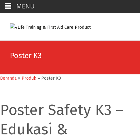
MENU
Poster K3
Beranda
»
Produk
»
Poster K3
Poster Safety K3 –
Edukasi &