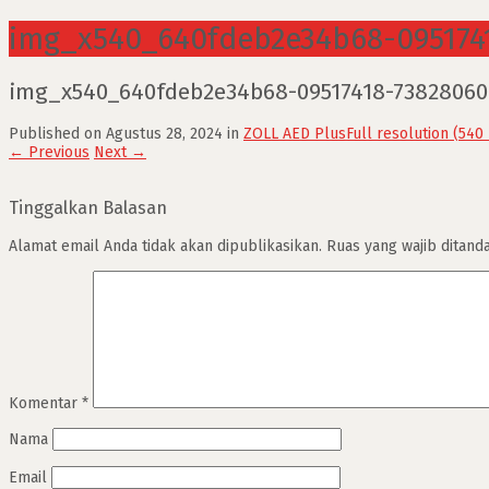
img_x540_640fdeb2e34b68-095174
img_x540_640fdeb2e34b68-09517418-73828060
Published on
Agustus 28, 2024
in
ZOLL AED Plus
Full resolution (540
←
Previous
Next
→
Tinggalkan Balasan
Alamat email Anda tidak akan dipublikasikan.
Ruas yang wajib ditand
Komentar
*
Nama
Email