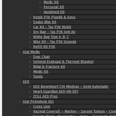
Medic Kit
Personal Kit
Handmed Kit
Kotak P3K Plastik & Kayu
Snake Bite Kit
Car Kit – Tas P3K Mobil
Dry Bag – Tas P3K Anti Air
White Bag Tipe A, B, C
Bike Kit – Tas P3K Sepeda
Refill Kit P3K
Alat Medis
Evac Chair
Selimut Evakuasi & Thermal Blanket
Bidai & Fracture Kit
Medic Kit
Tandu
AED
AED BeneHeart C1A Mindray – Semi Automatic
Heart Guardian AED HR-501
ZOLL AED Plus
Alat Pelindung Diri
Cross Line
Hazmat Coverall – Masker – Sarung Tangan – Cov