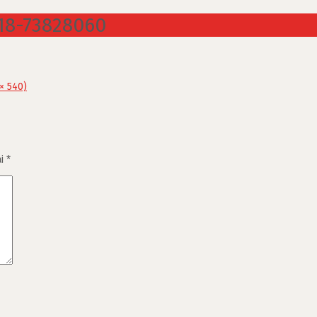
18-73828060
 × 540)
ai
*