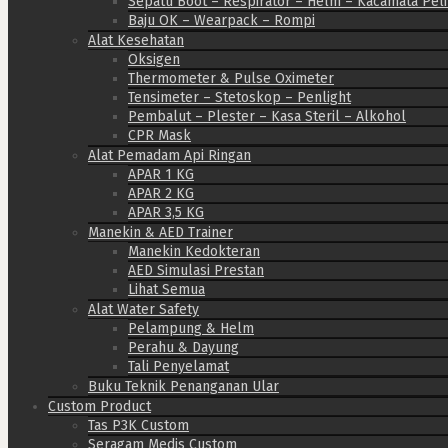
Sepatu Boot – Respirator – Helm – Kacamata Pel
Baju OK – Wearpack – Rompi
Alat Kesehatan
Oksigen
Thermometer & Pulse Oximeter
Tensimeter – Stetoskop – Penlight
Pembalut – Plester – Kasa Steril – Alkohol
CPR Mask
Alat Pemadam Api Ringan
APAR 1 KG
APAR 2 KG
APAR 3,5 KG
Manekin & AED Trainer
Manekin Kedokteran
AED Simulasi Prestan
Lihat Semua
Alat Water Safety
Pelampung & Helm
Perahu & Dayung
Tali Penyelamat
Buku Teknik Penanganan Ular
Custom Product
Tas P3K Custom
Seragam Medis Custom