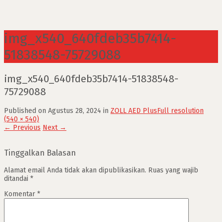
img_x540_640fdeb35b7414-
51838548-75729088
img_x540_640fdeb35b7414-51838548-
75729088
Published on
Agustus 28, 2024
in
ZOLL AED Plus
Full resolution
(540 × 540)
←
Previous
Next
→
Tinggalkan Balasan
Alamat email Anda tidak akan dipublikasikan.
Ruas yang wajib
ditandai
*
Komentar
*