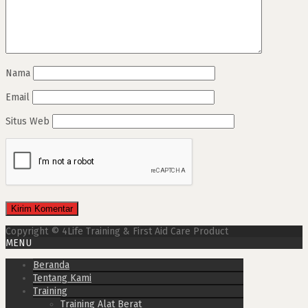
Nama
Email
Situs Web
Copyright © 4Life Training & First Aid Care Product
MENU
Beranda
Tentang Kami
Training
Training Alat Berat