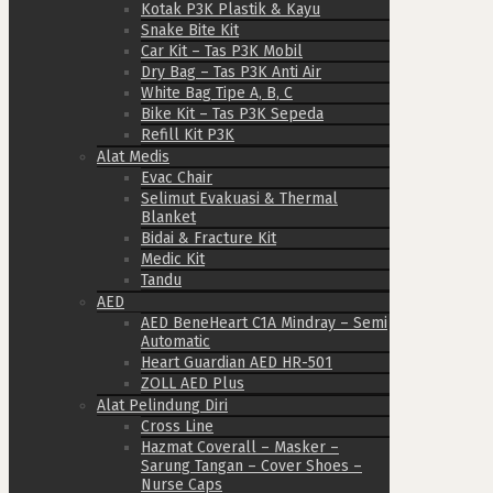
Kotak P3K Plastik & Kayu
Snake Bite Kit
Car Kit – Tas P3K Mobil
Dry Bag – Tas P3K Anti Air
White Bag Tipe A, B, C
Bike Kit – Tas P3K Sepeda
Refill Kit P3K
Alat Medis
Evac Chair
Selimut Evakuasi & Thermal
Blanket
Bidai & Fracture Kit
Medic Kit
Tandu
AED
AED BeneHeart C1A Mindray – Semi
Automatic
Heart Guardian AED HR-501
ZOLL AED Plus
Alat Pelindung Diri
Cross Line
Hazmat Coverall – Masker –
Sarung Tangan – Cover Shoes –
Nurse Caps