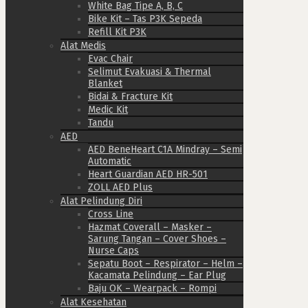
White Bag Tipe A, B, C
Bike Kit – Tas P3K Sepeda
Refill Kit P3K
Alat Medis
Evac Chair
Selimut Evakuasi & Thermal
Blanket
Bidai & Fracture Kit
Medic Kit
Tandu
AED
AED BeneHeart C1A Mindray – Semi
Automatic
Heart Guardian AED HR-501
ZOLL AED Plus
Alat Pelindung Diri
Cross Line
Hazmat Coverall – Masker –
Sarung Tangan – Cover Shoes –
Nurse Caps
Sepatu Boot – Respirator – Helm –
Kacamata Pelindung – Ear Plug
Baju OK – Wearpack – Rompi
Alat Kesehatan