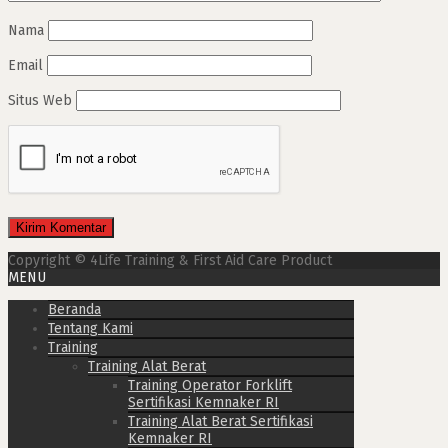
Nama
Email
Situs Web
Copyright © 4Life Training & First Aid Care Product
MENU
Beranda
Tentang Kami
Training
Training Alat Berat
Training Operator Forklift
Sertifikasi Kemnaker RI
Training Alat Berat Sertifikasi
Kemnaker RI