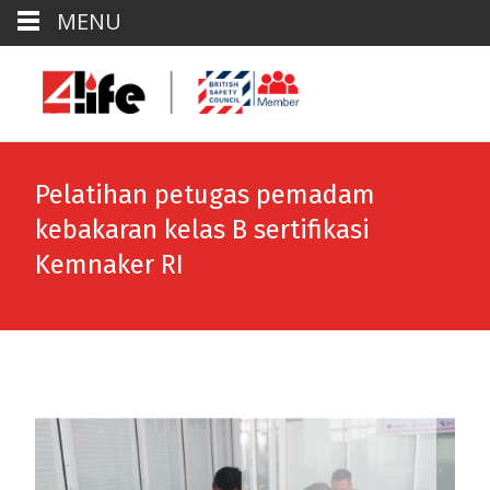
MENU
Pelatihan petugas pemadam
kebakaran kelas B sertifikasi
Kemnaker RI