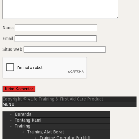
Nama
Email
Situs Web
Copyright © 4Life Training & First Aid Care Product
MENU
Beranda
Tentang Kami
Training
Training Alat Berat
Training Operator Forklift