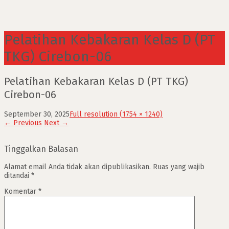
Pelatihan Kebakaran Kelas D (PT
TKG) Cirebon-06
Pelatihan Kebakaran Kelas D (PT TKG)
Cirebon-06
September 30, 2025
Full resolution (1754 × 1240)
←
Previous
Next
→
Tinggalkan Balasan
Alamat email Anda tidak akan dipublikasikan.
Ruas yang wajib
ditandai
*
Komentar
*