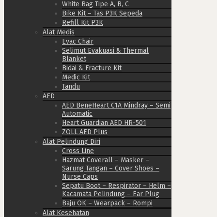
White Bag Tipe A, B, C
Bike Kit – Tas P3K Sepeda
Refill Kit P3K
Alat Medis
Evac Chair
Selimut Evakuasi & Thermal
Blanket
Bidai & Fracture Kit
Medic Kit
Tandu
AED
AED BeneHeart C1A Mindray – Semi
Automatic
Heart Guardian AED HR-501
ZOLL AED Plus
Alat Pelindung Diri
Cross Line
Hazmat Coverall – Masker –
Sarung Tangan – Cover Shoes –
Nurse Caps
Sepatu Boot – Respirator – Helm –
Kacamata Pelindung – Ear Plug
Baju OK – Wearpack – Rompi
Alat Kesehatan