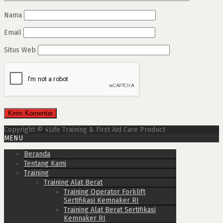
Nama
Email
Situs Web
Copyright © 4Life Training & First Aid Care Product
MENU
Beranda
Tentang Kami
Training
Training Alat Berat
Training Operator Forklift
Sertifikasi Kemnaker RI
Training Alat Berat Sertifikasi
Kemnaker RI