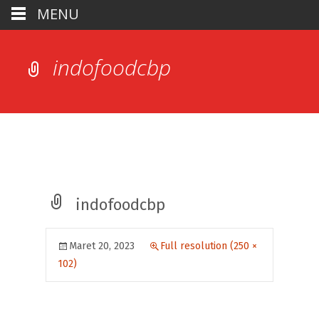
MENU
indofoodcbp
indofoodcbp
Maret 20, 2023
Full resolution (250 ×
102)