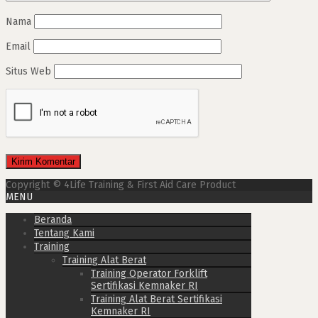
Nama
Email
Situs Web
Copyright © 4Life Training & First Aid Care Product
MENU
Beranda
Tentang Kami
Training
Training Alat Berat
Training Operator Forklift
Sertifikasi Kemnaker RI
Training Alat Berat Sertifikasi
Kemnaker RI