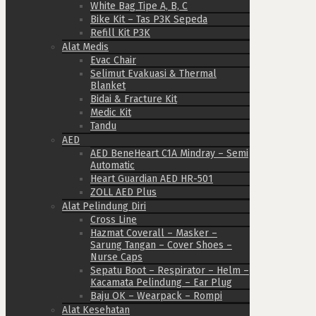
White Bag Tipe A, B, C
Bike Kit – Tas P3K Sepeda
Refill Kit P3K
Alat Medis
Evac Chair
Selimut Evakuasi & Thermal
Blanket
Bidai & Fracture Kit
Medic Kit
Tandu
AED
AED BeneHeart C1A Mindray – Semi
Automatic
Heart Guardian AED HR-501
ZOLL AED Plus
Alat Pelindung Diri
Cross Line
Hazmat Coverall – Masker –
Sarung Tangan – Cover Shoes –
Nurse Caps
Sepatu Boot – Respirator – Helm –
Kacamata Pelindung – Ear Plug
Baju OK – Wearpack – Rompi
Alat Kesehatan