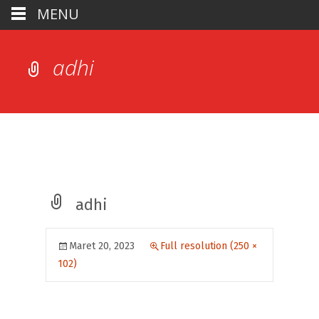
MENU
adhi
adhi
Maret 20, 2023
Full resolution (250 ×
102)