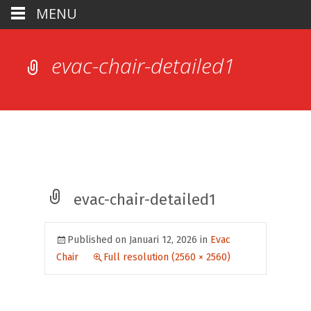
MENU
evac-chair-detailed1
evac-chair-detailed1
Published on
Januari 12, 2026
in
Evac
Chair
Full resolution (2560 × 2560)