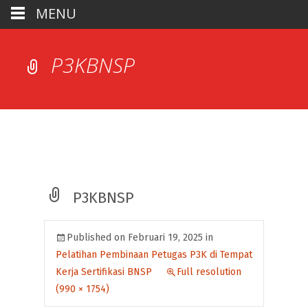
MENU
P3KBNSP
P3KBNSP
Published on
Februari 19, 2025
in
Pelatihan Pembinaan Petugas P3K di Tempat
Kerja Sertifikasi BNSP
Full resolution
(990 × 1754)