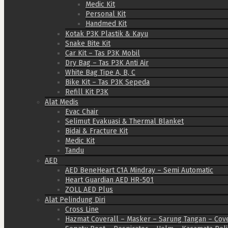
Medic Kit
Personal Kit
Handmed Kit
Kotak P3K Plastik & Kayu
Snake Bite Kit
Car Kit – Tas P3K Mobil
Dry Bag – Tas P3K Anti Air
White Bag Tipe A, B, C
Bike Kit – Tas P3K Sepeda
Refill Kit P3K
Alat Medis
Evac Chair
Selimut Evakuasi & Thermal Blanket
Bidai & Fracture Kit
Medic Kit
Tandu
AED
AED BeneHeart C1A Mindray – Semi Automatic
Heart Guardian AED HR-501
ZOLL AED Plus
Alat Pelindung Diri
Cross Line
Hazmat Coverall – Masker – Sarung Tangan – Cov