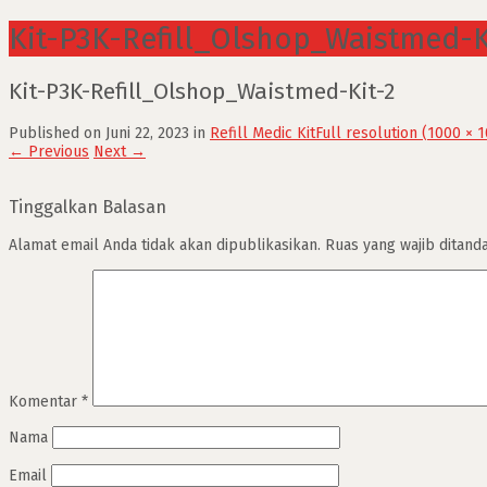
Kit-P3K-Refill_Olshop_Waistmed-K
Kit-P3K-Refill_Olshop_Waistmed-Kit-2
Published on
Juni 22, 2023
in
Refill Medic Kit
Full resolution (1000 × 
←
Previous
Next
→
Tinggalkan Balasan
Alamat email Anda tidak akan dipublikasikan.
Ruas yang wajib ditand
Komentar
*
Nama
Email