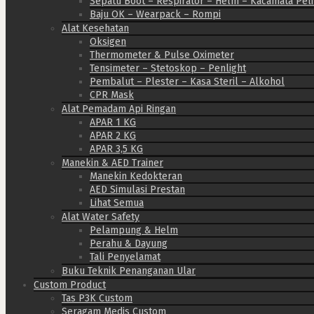
Sepatu Boot – Respirator – Helm – Kacamata Pel
Baju OK – Wearpack – Rompi
Alat Kesehatan
Oksigen
Thermometer & Pulse Oximeter
Tensimeter – Stetoskop – Penlight
Pembalut – Plester – Kasa Steril – Alkohol
CPR Mask
Alat Pemadam Api Ringan
APAR 1 KG
APAR 2 KG
APAR 3,5 KG
Manekin & AED Trainer
Manekin Kedokteran
AED Simulasi Prestan
Lihat Semua
Alat Water Safety
Pelampung & Helm
Perahu & Dayung
Tali Penyelamat
Buku Teknik Penanganan Ular
Custom Product
Tas P3K Custom
Seragam Medis Custom