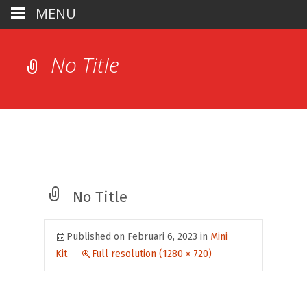
MENU
No Title
No Title
Published on
Februari 6, 2023
in
Mini
Kit
Full resolution (1280 × 720)