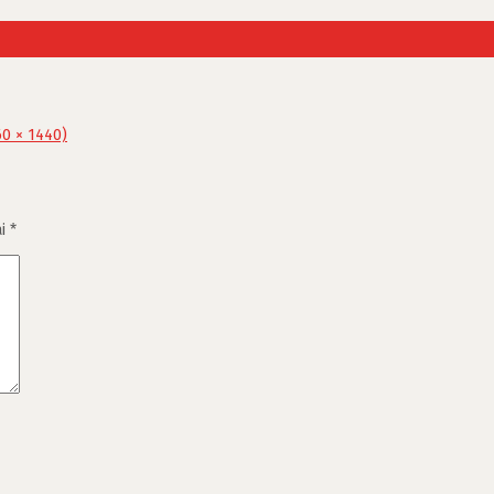
60 × 1440)
ai
*