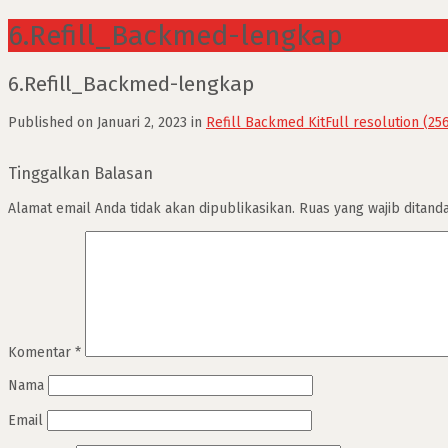
6.Refill_Backmed-lengkap
6.Refill_Backmed-lengkap
Published on
Januari 2, 2023
in
Refill Backmed Kit
Full resolution (25
Tinggalkan Balasan
Alamat email Anda tidak akan dipublikasikan.
Ruas yang wajib ditand
Komentar
*
Nama
Email