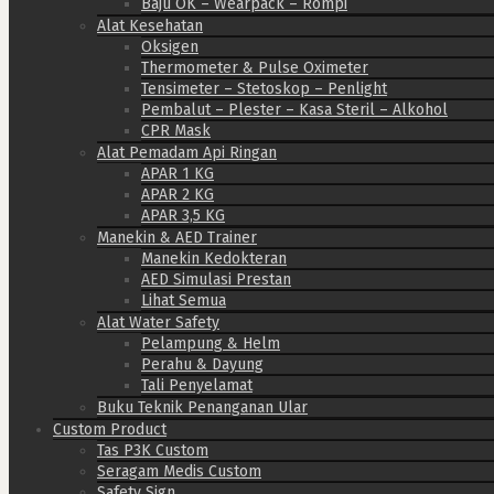
Baju OK – Wearpack – Rompi
Alat Kesehatan
Oksigen
Thermometer & Pulse Oximeter
Tensimeter – Stetoskop – Penlight
Pembalut – Plester – Kasa Steril – Alkohol
CPR Mask
Alat Pemadam Api Ringan
APAR 1 KG
APAR 2 KG
APAR 3,5 KG
Manekin & AED Trainer
Manekin Kedokteran
AED Simulasi Prestan
Lihat Semua
Alat Water Safety
Pelampung & Helm
Perahu & Dayung
Tali Penyelamat
Buku Teknik Penanganan Ular
Custom Product
Tas P3K Custom
Seragam Medis Custom
Safety Sign