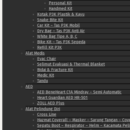
Personal Kit
Handmed Kit
Kotak P3K Plastik & Kayu
Snake Bite Kit
Car Kit – Tas P3K Mobil
Dry Bag – Tas P3K Anti Air
White Bag Tipe A, B, C
Bike Kit – Tas P3K Sepeda
Refill Kit P3K
Alat Medis
Evac Chair
Selimut Evakuasi & Thermal Blanket
Bidai & Fracture Kit
Medic Kit
Tandu
AED
AED BeneHeart C1A Mindray – Semi Automatic
Heart Guardian AED HR-501
ZOLL AED Plus
Alat Pelindung Diri
Cross Line
Hazmat Coverall – Masker – Sarung Tangan – Cov
Sepatu Boot – Respirator – Helm – Kacamata Pel