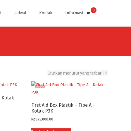
0
Search
t
Jadwal
Kontak
Informasi
for:
Dinilai
5.00
– Kotak
dari 5
First Aid Box Plastik – Tipe A –
Kotak P3K
Rp
895,000.00