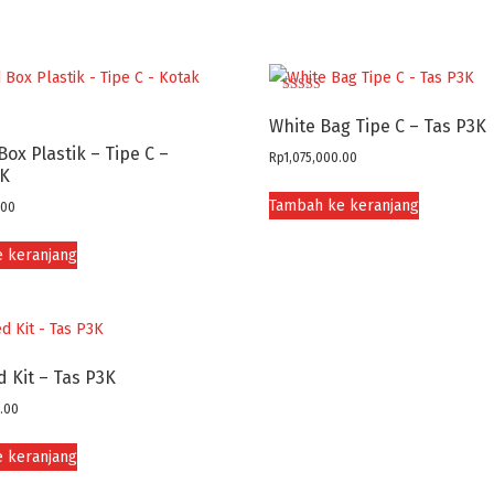
Dinilai
5.00
White Bag Tipe C – Tas P3K
dari 5
 Box Plastik – Tipe C –
Rp
1,075,000.00
3K
Tambah ke keranjang
.00
 keranjang
Kit – Tas P3K
.00
 keranjang