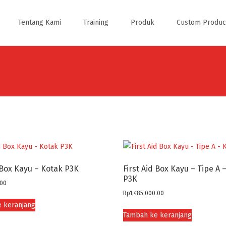
Tentang Kami
Training
Produk
Custom Produc
d Box Kayu – Kotak P3K
First Aid Box Kayu – Tipe A 
P3K
.00
Rp
1,485,000.00
 keranjang
Tambah ke keranjang