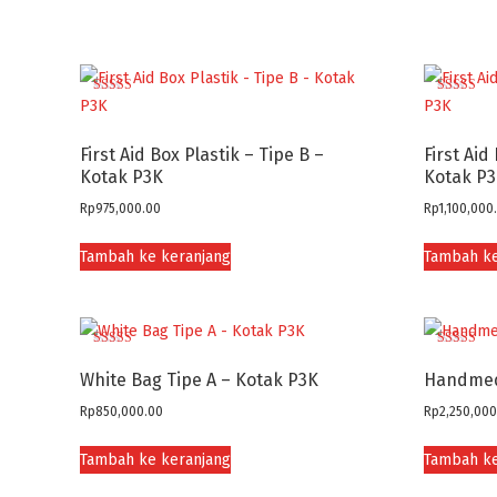
Dinilai
Dinilai
5.00
4.00
dari 5
dari 5
First Aid Box Plastik – Tipe B –
First Aid
Kotak P3K
Kotak P
Rp
975,000.00
Rp
1,100,000
Tambah ke keranjang
Tambah ke
Dinilai
Dinilai
5.00
4.50
White Bag Tipe A – Kotak P3K
Handmed 
dari 5
dari 5
Rp
850,000.00
Rp
2,250,000
Tambah ke keranjang
Tambah ke