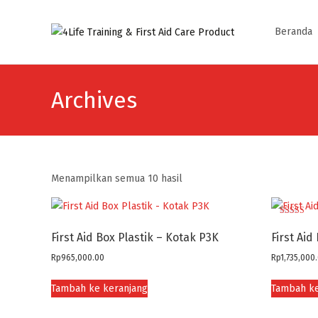
Skip
to
Beranda
content
Archives
Diurutkan
Menampilkan semua 10 hasil
menurut
yang
Dinilai
terbaru
5.00
First Aid Box Plastik – Kotak P3K
First Ai
dari 5
Rp
965,000.00
Rp
1,735,000
Tambah ke keranjang
Tambah ke