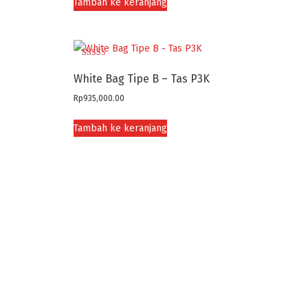
Tambah ke keranjang
Dinilai
4.50
White Bag Tipe B – Tas P3K
dari 5
Rp
935,000.00
Tambah ke keranjang