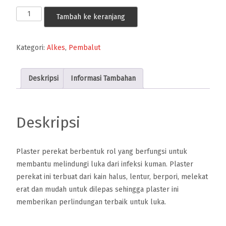
Kuantitas
Tambah ke keranjang
Plester
Roll
Kategori:
Alkes
,
Pembalut
Kecil
1.25
x
Deskripsi
Informasi Tambahan
1
cm
dan
Deskripsi
Plester
Roll
Besar
Plaster perekat berbentuk rol yang berfungsi untuk
12.5
membantu melindungi luka dari infeksi kuman. Plaster
x
perekat ini terbuat dari kain halus, lentur, berpori, melekat
5
erat dan mudah untuk dilepas sehingga plaster ini
cm
memberikan perlindungan terbaik untuk luka.