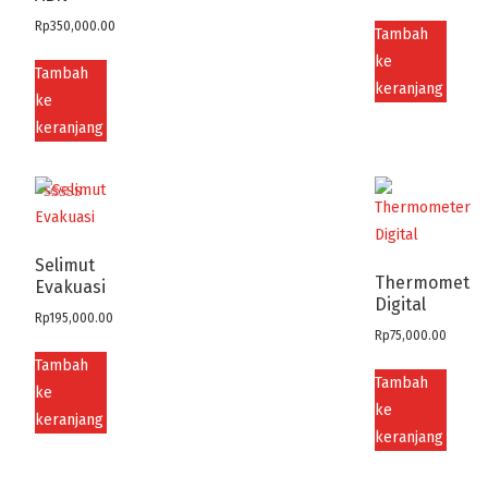
Rp
350,000.00
Tambah
ke
Tambah
keranjang
ke
keranjang
Dinilai
5.00
dari 5
Selimut
Thermometer
Evakuasi
Digital
Rp
195,000.00
Rp
75,000.00
Tambah
Tambah
ke
ke
keranjang
keranjang