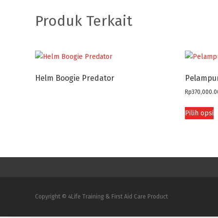
Produk Terkait
Helm Boogie Predator
Pelampun
Rp
370,000.0
Pilih opsi
Copyright © 4Life Training & First Aid Care Product