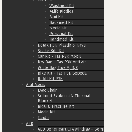
Tas P3K
Waistmed Kit
4Life Kiddies
Mini Kit
Backmed Kit
Medic Kit
Personal Kit
Handmed Kit
Kotak P3K Plastik & Kayu
Snake Bite Kit
Car Kit – Tas P3K Mobil
Dry Bag – Tas P3K Anti Air
White Bag Tipe A, B, C
Bike Kit – Tas P3K Sepeda
Refill Kit P3K
Alat Medis
Evac Chair
Selimut Evakuasi & Thermal
Blanket
Bidai & Fracture Kit
Medic Kit
Tandu
AED
AED BeneHeart C1A Mindray – Semi