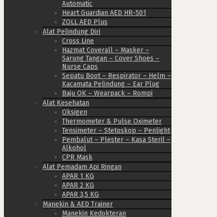
Automatic
Heart Guardian AED HR-501
ZOLL AED Plus
Alat Pelindung Diri
Cross Line
Hazmat Coverall – Masker –
Sarung Tangan – Cover Shoes –
Nurse Caps
Sepatu Boot – Respirator – Helm –
Kacamata Pelindung – Ear Plug
Baju OK – Wearpack – Rompi
Alat Kesehatan
Oksigen
Thermometer & Pulse Oximeter
Tensimeter – Stetoskop – Penlight
Pembalut – Plester – Kasa Steril –
Alkohol
CPR Mask
Alat Pemadam Api Ringan
APAR 1 KG
APAR 2 KG
APAR 3,5 KG
Manekin & AED Trainer
Manekin Kedokteran