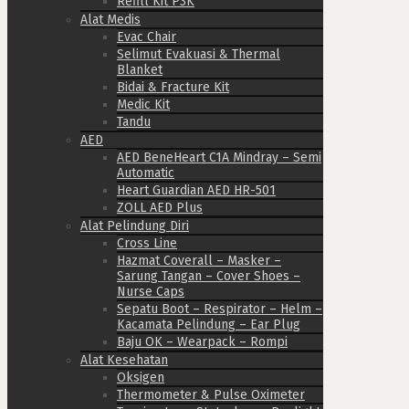
Refill Kit P3K
Alat Medis
Evac Chair
Selimut Evakuasi & Thermal
Blanket
Bidai & Fracture Kit
Medic Kit
Tandu
AED
AED BeneHeart C1A Mindray – Semi
Automatic
Heart Guardian AED HR-501
ZOLL AED Plus
Alat Pelindung Diri
Cross Line
Hazmat Coverall – Masker –
Sarung Tangan – Cover Shoes –
Nurse Caps
Sepatu Boot – Respirator – Helm –
Kacamata Pelindung – Ear Plug
Baju OK – Wearpack – Rompi
Alat Kesehatan
Oksigen
Thermometer & Pulse Oximeter