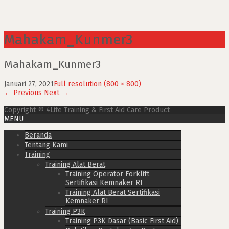
Mahakam_Kunmer3
Mahakam_Kunmer3
Januari 27, 2021
Full resolution (800 × 800)
←
Previous
Next
→
Copyright © 4Life Training & First Aid Care Product
MENU
Beranda
Tentang Kami
Training
Training Alat Berat
Training Operator Forklift
Sertifikasi Kemnaker RI
Training Alat Berat Sertifikasi
Kemnaker RI
Training P3K
Training P3K Dasar (Basic First Aid)