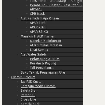
Tensimeter – Stetoskop – Penlight
Pembalut – Plester – Kasa Steril –
Alkohol
CPR Mask
Alat Pemadam Api Ringan
APAR 1 KG
APAR 2 KG
APAR 3,5 KG
Manekin & AED Trainer
Manekin Kedokteran
AED Simulasi Prestan
Lihat Semua
Alat Water Safety
Pelampung & Helm
Perahu & Dayung
Tali Penyelamat
Buku Teknik Penanganan Ular
Custom Product
Tas P3K Custom
Seragam Medis Custom
Safety Sign
Poster K3
Cross Line
Kemeja Kerja