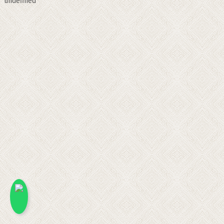
undefined
x
Kami akan menjawab pertanyaan Anda.
Silakan chat dengan salah satu Marketing
kami