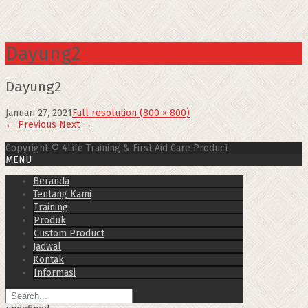
Dayung2
Dayung2
Januari 27, 2021
Full resolution (800 × 800)
←
Previous
Next
→
Copyright © 4Life Training & First Aid Care Product
MENU
Beranda
Tentang Kami
Training
Produk
Custom Product
Jadwal
Kontak
Informasi