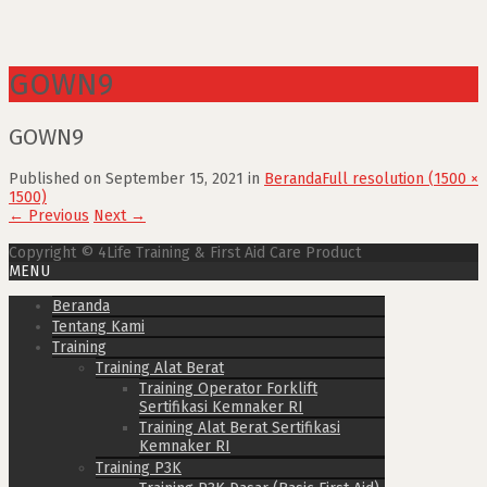
GOWN9
GOWN9
Published on
September 15, 2021
in
Beranda
Full resolution (1500 ×
1500)
←
Previous
Next
→
Copyright © 4Life Training & First Aid Care Product
MENU
Beranda
Tentang Kami
Training
Training Alat Berat
Training Operator Forklift
Sertifikasi Kemnaker RI
Training Alat Berat Sertifikasi
Kemnaker RI
Training P3K