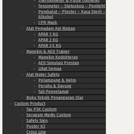
Thermometer & Pulse Oximeter
Tensimeter – Stetoskop – Penlight
Pembalut – Plester – Kasa Steril –
Alkohol
CPR Mask
Alat Pemadam Api Ringan
APAR 1 KG
APAR 2 KG
APAR 3,5 KG
Manekin & AED Trainer
Manekin Kedokteran
AED Simulasi Prestan
Lihat Semua
Alat Water Safety
Pelampung & Helm
Perahu & Dayung
Tali Penyelamat
Buku Teknik Penanganan Ular
Custom Product
Tas P3K Custom
Seragam Medis Custom
Safety Sign
Poster K3
Cross Line