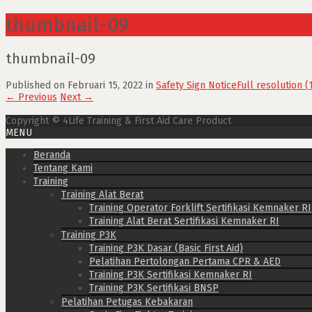
thumbnail-09
thumbnail-09
Published on
Februari 15, 2022
in
Safety Sign Notice
Full resolution (
←
Previous
Next
→
Copyright © 4Life Training & First Aid Care Product
MENU
Beranda
Tentang Kami
Training
Training Alat Berat
Training Operator Forklift Sertifikasi Kemnaker RI
Training Alat Berat Sertifikasi Kemnaker RI
Training P3K
Training P3K Dasar (Basic First Aid)
Pelatihan Pertolongan Pertama CPR & AED
Training P3K Sertifikasi Kemnaker RI
Training P3K Sertifikasi BNSP
Pelatihan Petugas Kebakaran