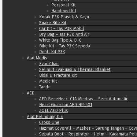
Personal Kit
Handmed Kit
Kotak P3K Plastik & Kayu
Snake Bite Kit
Car Kit – Tas P3K Mobil
Dry Bag – Tas P3K Anti Air
White Bag Tipe A, B, C
Bike Kit – Tas P3K Sepeda
Refill Kit P3K
Alat Medis
Evac Chair
Selimut Evakuasi & Thermal Blanket
Bidai & Fracture Kit
Medic Kit
Tandu
AED
AED BeneHeart C1A Mindray – Semi Automatic
Heart Guardian AED HR-501
ZOLL AED Plus
Alat Pelindung Diri
Cross Line
Hazmat Coverall – Masker – Sarung Tangan – Cov
Sepatu Boot – Respirator – Helm – Kacamata Pel