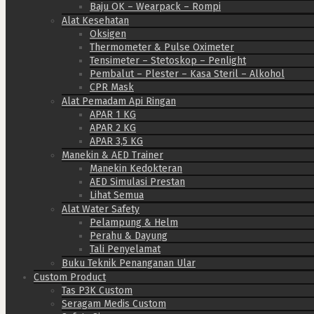
Baju OK – Wearpack – Rompi
Alat Kesehatan
Oksigen
Thermometer & Pulse Oximeter
Tensimeter – Stetoskop – Penlight
Pembalut – Plester – Kasa Steril – Alkohol
CPR Mask
Alat Pemadam Api Ringan
APAR 1 KG
APAR 2 KG
APAR 3,5 KG
Manekin & AED Trainer
Manekin Kedokteran
AED Simulasi Prestan
Lihat Semua
Alat Water Safety
Pelampung & Helm
Perahu & Dayung
Tali Penyelamat
Buku Teknik Penanganan Ular
Custom Product
Tas P3K Custom
Seragam Medis Custom