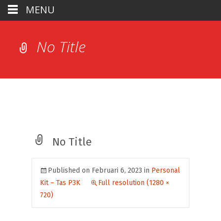
MENU
No Title
No Title
Published on
Februari 6, 2023
in
Personal
Kit – Tas P3K
Full resolution (1280 ×
720)